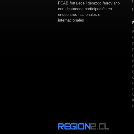
FCAB fortalece liderazgo ferroviario
con destacada participación en
encuentros nacionales e
internacionales
E
t
m
p
p
r
c
t
c
r
e
C
l