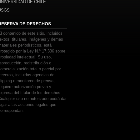
UNIVERSIDAD DE CHILE
USGS
RESERVA DE DERECHOS
l contenido de este sitio, incluidos
extos, titulares, imágenes y demás
ateriales periodísticos, está
rotegido por la Ley N.º 17.336 sobre
ropiedad intelectual. Su uso,
eproducción, redistribución o
omercialización total o parcial por
erceros, incluidas agencias de
lipping o monitoreo de prensa,
equiere autorización previa y
xpresa del titular de los derechos.
ualquier uso no autorizado podrá dar
ugar a las acciones legales que
correspondan.