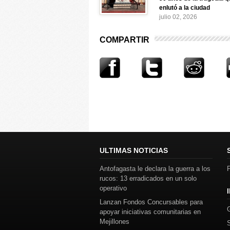
enlutó a la ciudad
julio 02, 2026
COMPARTIR
ULTIMAS NOTICIAS
Antofagasta le declara la guerra a los
P
rucos: 13 erradicados en un solo
operativo
Lanzan Fondos Concursables para
apoyar iniciativas comunitarias en
Mejillones