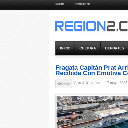
INICIO
CONTACTO
INICIO
CULTURA
DEPORTES
Fragata Capitán Prat Arr
Recibida Con Emotiva 
Visto 4131 veces — 17 mayo 2025
CRÓNICA