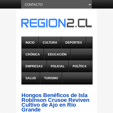
INICIO
CULTURA
DEPORTES
CRÓNICA
EDUCACIÓN
EMPRESAS
POLICIAL
POLÍTICA
SALUD
TURISMO
Hongos Benéficos de Isla
Robinson Crusoe Reviven
Cultivo de Ajo en Río
Grande