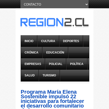
INICIO
CULTURA
DEPORTES
CRÓNICA
EDUCACIÓN
EMPRESAS
POLICIAL
POLÍTICA
SALUD
TURISMO
Programa María Elena
Sostenible impulsó 22
iniciativas para fortalecer
el desarrollo comunitario