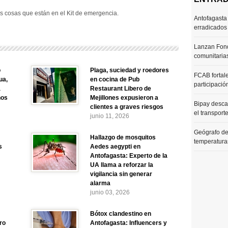
as cosas que están en el Kit de emergencia.
Antofagasta 
erradicados
Lanzan Fond
comunitaria
o
Plaga, suciedad y roedores
FCAB fortale
ua,
en cocina de Pub
participació
a
Restaurant Libero de
nos
Mejillones expusieron a
Bipay desca
clientes a graves riesgos
el transport
junio 11, 2026
Geógrafo de
Hallazgo de mosquitos
temperaturas
s
Aedes aegypti en
Antofagasta: Experto de la
UA llama a reforzar la
vigilancia sin generar
alarma
junio 03, 2026
Bótox clandestino en
ro
Antofagasta: Influencers y