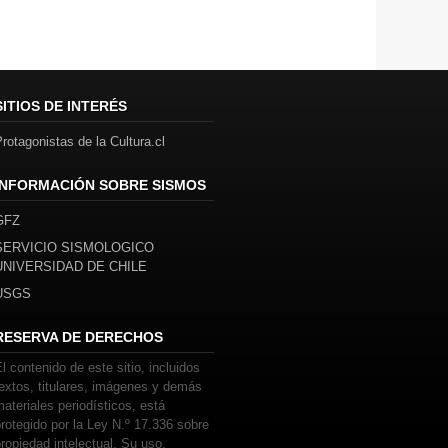
SITIOS DE INTERÉS
rotagonistas de la Cultura.cl
INFORMACIÓN SOBRE SISMOS
GFZ
SERVICIO SISMOLOGICO
UNIVERSIDAD DE CHILE
USGS
RESERVA DE DERECHOS
l contenido de este sitio, incluidos
extos, titulares, imágenes y demás
ateriales periodísticos, está
rotegido por la Ley N.º 17.336 sobre
ropiedad intelectual. Su uso,