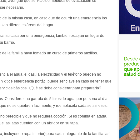
cidad, averigüe qué servicios o métodos de evacuación se
ser necesario.
ro de la misma casa, en caso que de ocurrir una emergencia los
s en diferentes áreas del hogar.
ar su casa por una emergencia, también escojan un lugar de
u barrio.
 de la familia haya tomado un curso de primeros auxilios.
ia el agua, el gas, la electricidad y el teléfono pueden no
un kit de emergencia portátil puede ser clave en caso de tener que
ervicios básicos. ¿Qué se debe considerar para prepararlo?
as. Considere una garrafa de 5 litros de agua por persona al día.
que no se quiebren fácilmente, y reemplácela cada seis meses.
 no perecible y que no requiera cocción. Si es comida enlatada,
ue las latas cuenten con un abridor en su tapa.
 incluyendo ropa interior) para cada integrante de la familia, así