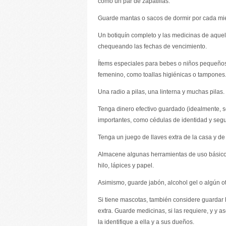
como un par de zapatillas.
Guarde mantas o sacos de dormir por cada mie
Un botiquín completo y las medicinas de aquell
chequeando las fechas de vencimiento.
Ítems especiales para bebes o niños pequeños
femenino, como toallas higiénicas o tampones
Una radio a pilas, una linterna y muchas pilas.
Tenga dinero efectivo guardado (idealmente, 
importantes, como cédulas de identidad y segu
Tenga un juego de llaves extra de la casa y de
Almacene algunas herramientas de uso básico, 
hilo, lápices y papel.
Asimismo, guarde jabón, alcohol gel o algún ot
Si tiene mascotas, también considere guardar 
extra. Guarde medicinas, si las requiere, y y a
la identifique a ella y a sus dueños.