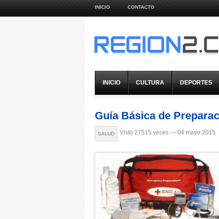
INICIO
CONTACTO
INICIO
CULTURA
DEPORTES
Visto 27515 veces — 04 mayo 2015
SALUD