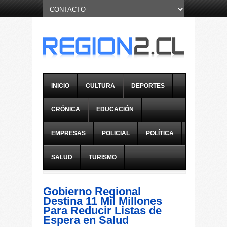
INICIO
CULTURA
DEPORTES
CRÓNICA
EDUCACIÓN
EMPRESAS
POLICIAL
POLÍTICA
SALUD
TURISMO
Gobierno Regional
Destina 11 Mil Millones
Para Reducir Listas de
Espera en Salud