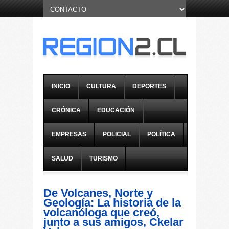
INICIO
CULTURA
DEPORTES
CRÓNICA
EDUCACIÓN
EMPRESAS
POLICIAL
POLÍTICA
SALUD
TURISMO
De Volcanes, Norte y
Geología: La historia de la
volcanóloga que creó,
junto a sus amigos, Ckelar