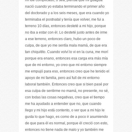
mí fue complicado, o sea, piensa que mi guagua
nació cuando yo estaba terminando el primer año
del doctorado y a los seis meses, que era cuando yo
terminaba el postnatal y tenía que volver, me fui a
terreno 10 días, entonces desteté a mi hijo, porque
no iba a estar con él. Lo desteté justo antes de irme
a ese terreno, entonces claro, hubo un poco de
culpa, de que yo me sentía mala mamá, de que era
tan chiquitito. Cuando volví lo vi en la cuna, me morí
porque era enano, entonces esa carga era más mía
que de mi entorno, yo creo que mi entorno siempre
me empujó para eso, entonces creo que he tenido el
apoyo de mi familia, pero así full de mi entorno
laboral también. Entonces creo que si bien pasé por
esa culpa de sentirme no mamá, no presente, no sé,
con todas las cosas negativas, creo que el tiempo
me ha ayudado a entender que no, que cuando
llego y mi hijo está contento, o ver que a mi hijo le
gusta lo que hago, es como de a poco ir asumiendo
de que para él es normal, porque él creció con esto,
entonces no tiene nada de malo y yo también me