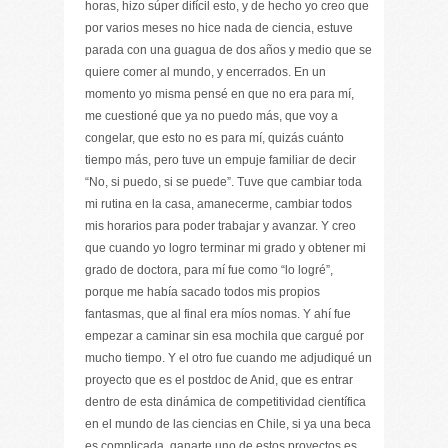
horas, hizo súper difícil esto, y de hecho yo creo que
por varios meses no hice nada de ciencia, estuve
parada con una guagua de dos años y medio que se
quiere comer al mundo, y encerrados. En un
momento yo misma pensé en que no era para mí,
me cuestioné que ya no puedo más, que voy a
congelar, que esto no es para mí, quizás cuánto
tiempo más, pero tuve un empuje familiar de decir
“No, si puedo, si se puede”. Tuve que cambiar toda
mi rutina en la casa, amanecerme, cambiar todos
mis horarios para poder trabajar y avanzar. Y creo
que cuando yo logro terminar mi grado y obtener mi
grado de doctora, para mí fue como “lo logré”,
porque me había sacado todos mis propios
fantasmas, que al final era míos nomas. Y ahí fue
empezar a caminar sin esa mochila que cargué por
mucho tiempo. Y el otro fue cuando me adjudiqué un
proyecto que es el postdoc de Anid, que es entrar
dentro de esta dinámica de competitividad científica
en el mundo de las ciencias en Chile, si ya una beca
es complicada, ganarte uno de estos proyectos es