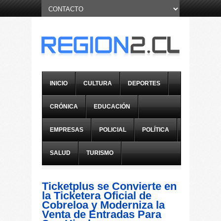
INICIO
CULTURA
DEPORTES
CRÓNICA
EDUCACIÓN
EMPRESAS
POLICIAL
POLÍTICA
SALUD
TURISMO
Ticketplus se Convierte en
la Ticketera Oficial de
Cobreloa y Moderniza la
Venta de Entradas Para