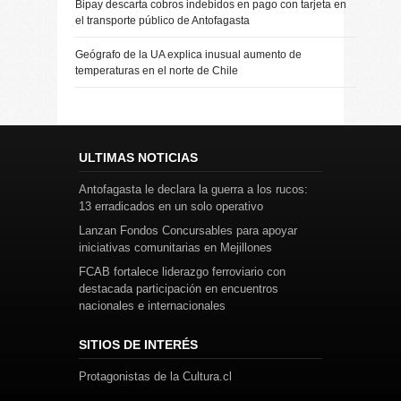
Bipay descarta cobros indebidos en pago con tarjeta en
el transporte público de Antofagasta
Geógrafo de la UA explica inusual aumento de
temperaturas en el norte de Chile
ULTIMAS NOTICIAS
Antofagasta le declara la guerra a los rucos:
13 erradicados en un solo operativo
Lanzan Fondos Concursables para apoyar
iniciativas comunitarias en Mejillones
FCAB fortalece liderazgo ferroviario con
destacada participación en encuentros
nacionales e internacionales
SITIOS DE INTERÉS
Protagonistas de la Cultura.cl