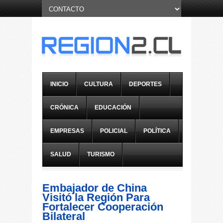
INICIO
CULTURA
DEPORTES
CRÓNICA
EDUCACIÓN
EMPRESAS
POLICIAL
POLÍTICA
SALUD
TURISMO
Embajador de China
Visitó la Región Para
Fortalecer Cooperación
Bilateral